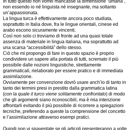
In tutto questo non vorrei mancasse la dimensione “umana”,
non essendo io né linguista né insegnante, ma soltanto
un’appassionata.
La lingua turca è effettivamente ancora poco studiata,
soprattutto in Italia dove, fra le lingue orientali, cinese ed
arabo escono sicuramente vincenti.
Così non solo ci troviamo di fronte ad una quasi totale
assenza di materiale in lingua italiana, ma soprattutto ad
una scarsa “accessibilità” dello stesso.
Ciò che mi propongo di fare in questo spazio è proprio
condividere un sapere alla portata di tutti, scremato il più
possibile dalle nozioni linguistiche, strettamente
grammaticali, rielaborato per essere pratico e di immediata
assimilazione.
Ovviamente per convenzione dovrò usare anch’io di tanto in
tanto dei termini presi in prestito dalla grammatica latina
(
con la quale il turco viene solitamente confrontato
) di modo
che gli argomenti siano riconoscibili, ma è mia intenzione
affrontarli evitando il più possibile di ricorrere a spiegazioni
tecniche, preferendo a queste la comprensione del concetto
e l’assimilazione attraverso esempi pratici.
Quindi non vi spaventate se gli articoli presenteranno a volte